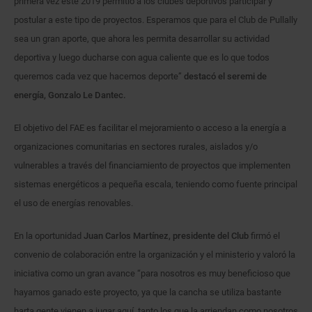
primera vez este 2019 permitió a los clubes deportivos participar y
postular a este tipo de proyectos. Esperamos que para el Club de Pullally
sea un gran aporte, que ahora les permita desarrollar su actividad
deportiva y luego ducharse con agua caliente que es lo que todos
queremos cada vez que hacemos deporte”
destacó el seremi de
energía, Gonzalo Le Dantec.
El objetivo del FAE es facilitar el mejoramiento o acceso a la energía a
organizaciones comunitarias en sectores rurales, aislados y/o
vulnerables a través del financiamiento de proyectos que implementen
sistemas energéticos a pequeña escala, teniendo como fuente principal
el uso de energías renovables.
En la oportunidad
Juan Carlos Martínez, presidente del Club
firmó el
convenio de colaboración entre la organización y el ministerio y valoró la
iniciativa como un gran avance “para nosotros es muy beneficioso que
hayamos ganado este proyecto, ya que la cancha se utiliza bastante
harta gente vienen a jugar aquí, tanto los que la arriendan como nosotros