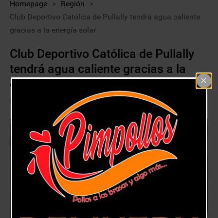
Homepage
>
Región
>
Club Deportivo Católica de Pullally tendrá agua caliente
gracias a la energía solar
Club Deportivo Católica de Pullally
tendrá agua caliente gracias a la
energía solar
14 junio, 2019
Región