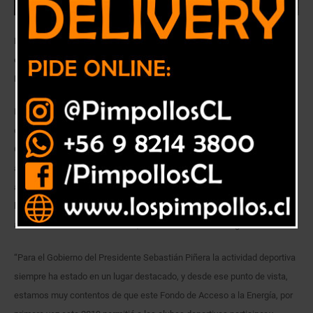
El Club Deportivo Católica de Pullally en Papudo, fue una de las cinco
organizaciones sociales de la región de Valparaíso beneficiadas por el
Fondo de Acceso a la Energía (FAE) del Ministerio de Energía.
En una ceremonia desarrollada en la sede del Club Deportivo, el seremi
de Energía de la Región de Valparaíso, Gonzalo Le Dantec, junto con la
Gobernadora de la Provincia de Petorca, María Paz Santelices y la
alcaldesa de Papudo, Rosa Prieto, entregaron al presidente de la
asociación, Juan Carlos Martínez, un reconocimiento por haber obtenido
la adjudicación de un Sistema Solar Térmico para dotar de agua caliente
a las duchas de sus camarines, a través del uso de energía renovable.
“Para el Gobierno del Presidente Sebastián Piñera la actividad deportiva
siempre ha estado en un lugar destacado, y desde ese punto de vista,
estamos muy contentos de que este Fondo de Acceso a la Energía, por