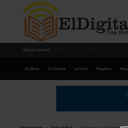
Digitalización de la gestión pública avanza en
Últimas Noticias
Quillota
La Calera
La Cruz
Nogales
Hiju
Homepage
>
Actualidad
>
Conoce los 5 países que