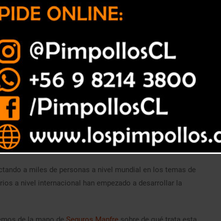
ctando a miles de personas a nivel mundial en los temas de
ios a nivel internacional han empezado a desarrollar la
semos de la mano de
Seguros Mapfre
sobre de qué trata esta