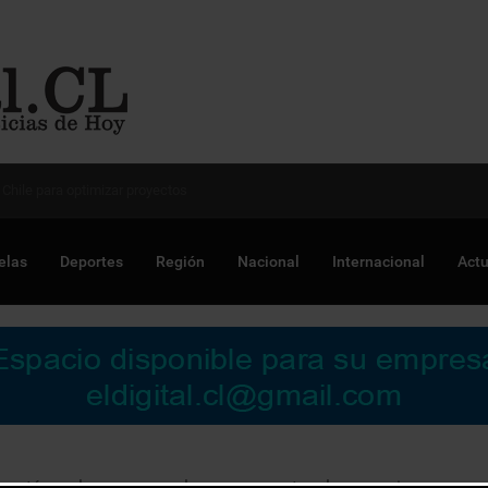
 Chile para optimizar proyectos
elas
Deportes
Región
Nacional
Internacional
Actu
 están en la carrera por la vacuna contra el coronavirus