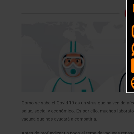
Como se sabe el Covid-19 es un virus que ha venido afe
salud, social y económico. Es por ello, muchos laborator
vacuna que nos ayudará a combatirla.
Antes de profundizar un poco el tema de vacunas repa