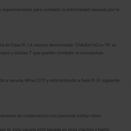
 experimentales para combatir la enfermedad causada por la
stá en Fase III. LA vacuna denominada “ChAdOx1nCov-19” se
rpos y células T que pueden combatir el coronavirus.
 a vacuna, Mrna-1273 y está entrando a fase III. El siguiente
humanos en colaboración con personal militar chino.
e III, esta vacuna está basada en virus inactivo y hasta