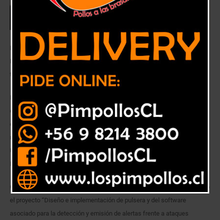
Diego Ramírez, que egresó del campus San Felipe de Ingeniería
Informática, desarrolló dispositivo en el marco de su proyecto de
titulación.
La necesidad de otorgar cierto grado de autonomía a pacientes con
epilepsia, que sufren crisis tónico-clónicas y una solución asequible
económicamente a pacientes con esta patología fueron las principales
motivaciones del trabajo de titulación del ingeniero informático de la
Universidad de Playa Ancha (UPLA), campus San Felipe, Diego Ramírez
Machuca.
Guiado por la académica Tatiana Ilabaca Wentelemn, Diego llevó a cabo
el proyecto “Diseño e implementación de pulsera y del software
asociado para la detección y emisión de alertas frente a ataques