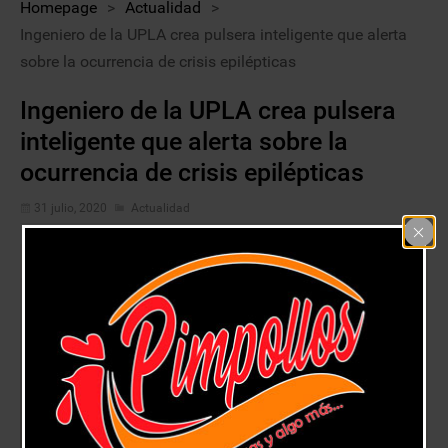
Homepage
>
Actualidad
>
Ingeniero de la UPLA crea pulsera inteligente que alerta
sobre la ocurrencia de crisis epilépticas
Ingeniero de la UPLA crea pulsera
inteligente que alerta sobre la
ocurrencia de crisis epilépticas
31 julio, 2020
Actualidad