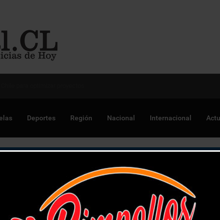
 Chile para optimizar proyectos
elas
Deportes
Región
Nacional
Internacional
Actu
lparaíso: usaban trajes de empresa de seguridad y de paramédi