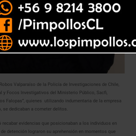
Robos Valparaíso de la Policía de Investigaciones de Chile,
 y Focos Investigativos del Ministerio Público, Sacfi,
Los Falopas”, quienes utilizando indumentaria de la empresa
, se dedicaban a cometer delitos.
ió recabar evidencias que posicionaban a los individuos en
nes de detención lograron su aprehensión en momentos que