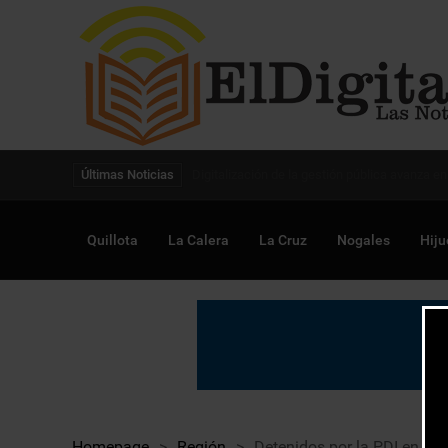
Digitalización de la gestión pública avanza en
Últimas Noticias
Quillota
La Calera
La Cruz
Nogales
Hiju
Homepage
>
Región
>
Detenidos por la PDI en Va