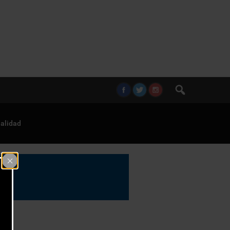
alidad
cos