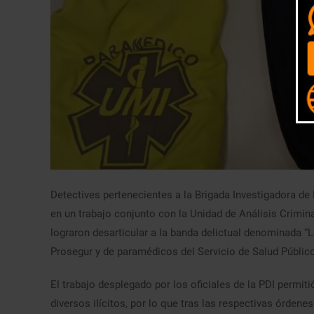
Detectives pertenecientes a la Brigada Investigadora de 
en un trabajo conjunto con la Unidad de Análisis Criminal
lograron desarticular a la banda delictual denominada “
Prosegur y de paramédicos del Servicio de Salud Público
El trabajo desplegado por los oficiales de la PDI permit
diversos ilícitos, por lo que tras las respectivas órde