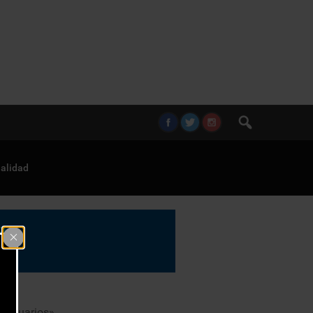
alidad
s usuarios»