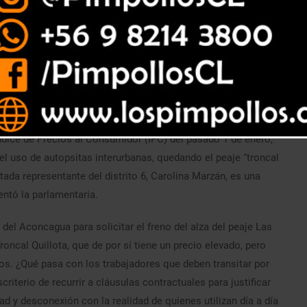
de Chile, ya que su tarifa en horario normal quedó en $3.350 y
es en las autopistas del país subirán, debido al alza del 2,7%
Índice de Precios al Consumidor (IPC) del pasado 1 de enero,
el uso de autopsitas interurbanas, quedando el peaje “troncal
tada representante del distrito 6, Carolina Marzán, es una
ntó la parlamentaria.
del Aconcagua para solicitar el freno del alza del peaje Las
oncal Quillota, que de por sí tiene un precio elevado, pero
sos. ¿Qué pasa con los trabajadores que deben transitar por
riterio de recurrir a cláusulas contractuales para justificar
ad y desconexión con la realidad de quienes utilizan día a día