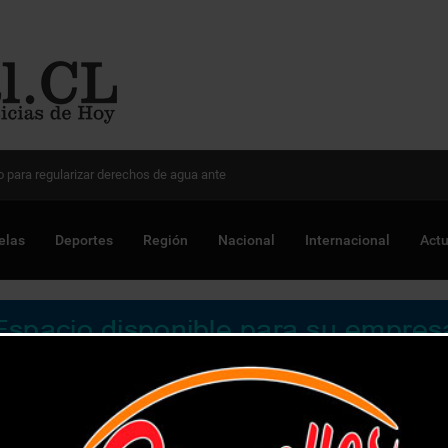
 Chile para optimizar proyectos
elas
Deportes
Región
Nacional
Internacional
Actu
e peaje «Troncal Quillota»: «Es inaceptable y un abuso para lo