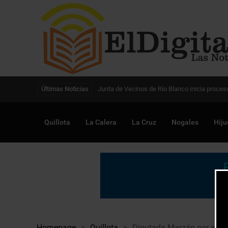
Digitalización de la gestión pública avanza en
Últimas Noticias
Quillota
La Calera
La Cruz
Nogales
Hiju
Homepage
>
Quillota
>
Diputada Marzán por alza d