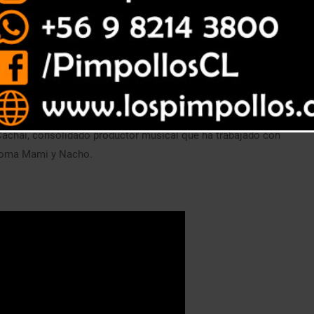
estrenó su primer single: “Ay Mama”, acompañado de un
n
redes sociales
por su debut profesional dentro de la música
 Cachai, consolidado productor musical que ha trabajado con
aloma Mami y Nacho.