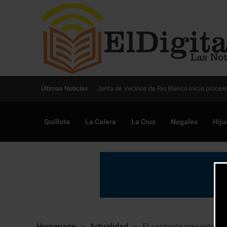
Digitalización de la gestión pública avanza en
Últimas Noticias
Quillota
La Calera
La Cruz
Nogales
Hiju
Homepage
>
Actualidad
>
El cantante presenta “A