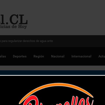
 Chile para optimizar proyectos
elas
Deportes
Región
Nacional
Internacional
Actu
y Mama”, el primer sencillo luego de ganar “El Gran Rojo”