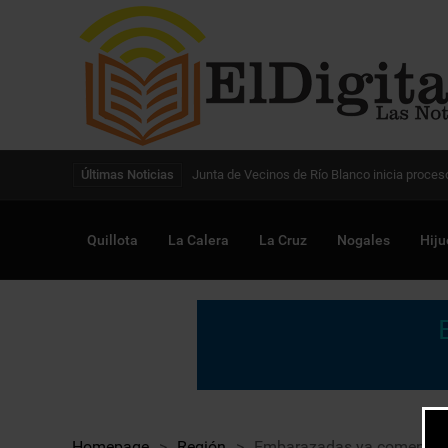
Digitalización de la gestión pública avanza en
Últimas Noticias
Quillota
La Calera
La Cruz
Nogales
Hiju
Homepage
>
Región
>
Embarazadas ya comenzaron 