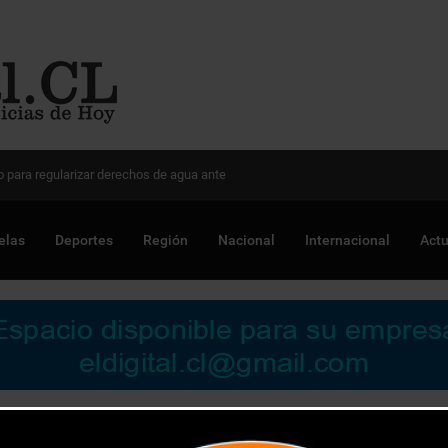
 Chile para optimizar proyectos
elas
Deportes
Región
Nacional
Internacional
Actu
a vacunarse contra el covid-19 en la región de Valparaíso