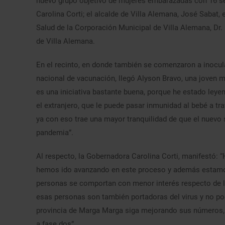
nuevo grupo objetivo de mujeres embarazadas con 16 s
Carolina Corti; el alcalde de Villa Alemana, José Sabat,
Salud de la Corporación Municipal de Villa Alemana, Dr.
de Villa Alemana.
En el recinto, en donde también se comenzaron a inocul
nacional de vacunación, llegó Alyson Bravo, una joven m
es una iniciativa bastante buena, porque he estado leye
el extranjero, que le puede pasar inmunidad al bebé a t
ya con eso trae una mayor tranquilidad de que el nuevo 
pandemia”.
Al respecto, la Gobernadora Carolina Corti, manifestó: “
hemos ido avanzando en este proceso y además estamos 
personas se comportan con menor interés respecto de la
esas personas son también portadoras del virus y no pod
provincia de Marga Marga siga mejorando sus números, 
a fase dos”.