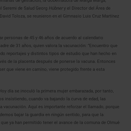
emanas de gestación, la Gobernadora de Marga Marga,
 el Seremi de Salud Georg
Hübner
y el Director del Área de
 David Toloza, se reunieron en el Gimnasio Luis Cruz Martínez
ar personas de 45 y 46 años de acuerdo al calendario
adre de 31 años, quien valora la vacunación: “Encuentro que
ndo reportajes y distintos tipos de estudio que han hecho en
ravés de la placenta después de ponerse la vacuna. Entonces
ser que viene en camino, viene protegido frente a esta
Hoy día se inoculó la primera mujer embarazada, por tanto,
insistiendo, cuando va bajando la curva de edad, las
 vacunación. Aquí es importante reforzar el llamado, porque
emos bajar la guardia en ningún sentido, para que la
que ya han permitido tener el avance de la comuna de Olmué