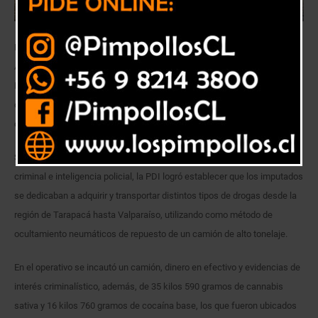
En el marco de la “Operación La Fe”, detectives de la Brigada
Antinarcóticos y Contra el Crimen Organizado Valparaíso de la Policía de
Investigaciones de Chile, en coordinación con el Ministerio Público,
detuvieron a dos integrantes de una banda criminal dedicada a
comercializar sustancias ilícitas en Valparaíso.
Según antecedentes de la investigación, tras un trabajo de análisis
criminal e inteligencia policial, la PDI logró establecer que los imputados
se dedicaban a adquirir y transportar distintos tipos de drogas desde la
región de Tarapacá hasta Valparaíso, utilizando como método de
ocultamiento neumáticos de repuesto de un camión de alto tonelaje.
En el operativo se incautó un camión, dinero en efectivo y evidencias de
interés criminalístico, además, de 35 kilos 590 gramos de cannabis
sativa y 16 kilos 760 gramos de cocaína base, los que fueron ubicados