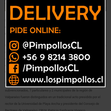
Se distinguió a veinte jóvenes de la zona por obtener rendimientos de
excelencia en la Prueba de Selección Universitaria, rendida en
noviembre pasado.
El Consejo de Rectores de las Universidades Chilenas, CRUCH, suscritas
al Sistema Único de Admisión, en ceremonia realizada en la Universidad
de Playa Ancha, premió a los estudiantes que obtuvieron resultados
destacados a nivel regional y nacional en la Prueba de Selección
Universitaria (PSU) 2018.
Veinte jóvenes procedentes de 11 establecimientos educacionales
subvencionados, 7 particulares y 2 municipales de la región de
Valparaíso fueron distinguidos en un tradicional acto presidido por el
rector de la Universidad de Playa Ancha y presidente del Consejo de
Rectores de Valparaíso, CRUV, Patricio Sanhueza Vivanco.