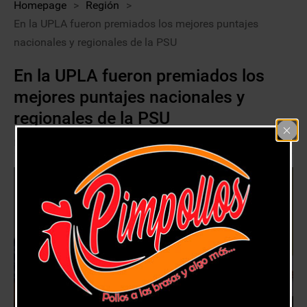
Homepage
>
Región
>
En la UPLA fueron premiados los mejores puntajes
nacionales y regionales de la PSU
En la UPLA fueron premiados los
mejores puntajes nacionales y
regionales de la PSU
29 diciembre, 2018
Región