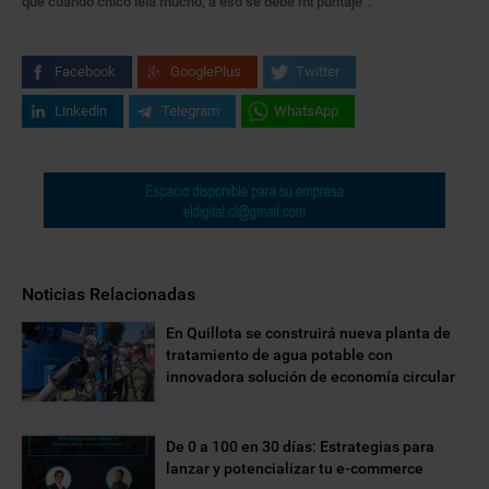
que cuando chico leía mucho, a eso se debe mi puntaje”.
Facebook
GooglePlus
Twitter
Linkedin
Telegram
WhatsApp
Noticias Relacionadas
En Quillota se construirá nueva planta de
tratamiento de agua potable con
innovadora solución de economía circular
De 0 a 100 en 30 días: Estrategias para
lanzar y potencializar tu e-commerce