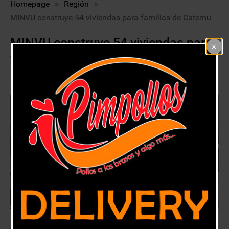
Homepage
>
Región
>
MINVU construye 54 viviendas para familias de Catemu
MINVU construye 54 viviendas para
familias de Catemu
28 diciembre, 2018
Región
El conjunto “Nogales I” ya comienza a levantarse en la comuna de