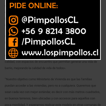
Catemu luego que las familias y autoridades instalaran la primera piedra
de manera simbólica. Esto, tras un emotivo evento en que los
beneficiados conocieron en terreno dónde se construyen sus nuevas
casas.
La seremi MINVU, Evelyn Mansilla, afirmó que «el Conjunto Habitacional
Nogales I tuvo un financiamiento de más $1.300 millones por parte de
nuestro ministerio. Se trata de un proyecto integral que responde a lo
que el Presidente Piñera nos ha pedido, que es generar viviendas de
calidad, con espacios de encuentro que permitan generar una vida de
barrio, mejorando la calidad de vida de todos».
“Nuestro objetivo como Ministerio de Vivienda es que las familias
puedan acceder a las viviendas, pero no a cualquiera. Queremos que
sean cada vez con mejor estándar, es decir con más metros cuadrados,
en buenos terrenos, bien ubicadas y con accesos para aquellos con
poca movilidad. Y esperamos replicar este modelo en otras comunas de