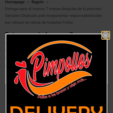
Homepage
>
Región
>
Entrega será al menos 7 meses después de lo previsto:
Senador Chahuán pide trasparentar responsabilidades
por retraso en obras de hospital Fricke
Entrega será al menos 7 meses
después de lo previsto: Senador
Chahuán pide trasparentar
responsabilidades por retraso en
obras de hospital Fricke
17 junio, 2018
Región