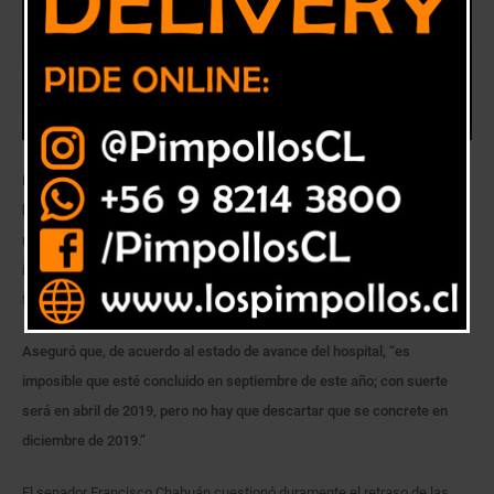
Integrante de la Comisión de Salud de la Cámara Alta pidió clarificar la
brecha funcionaria del recinto hospitalario y qué cargos que se
nombraron durante el gobierno anterior para preparar la
implementación del nuevo centro asistencial finalmente terminaron en
funciones administrativas.
Aseguró que, de acuerdo al estado de avance del hospital, “es
imposible que esté concluido en septiembre de este año; con suerte
será en abril de 2019, pero no hay que descartar que se concrete en
diciembre de 2019.”
El senador Francisco Chahuán cuestionó duramente el retraso de las