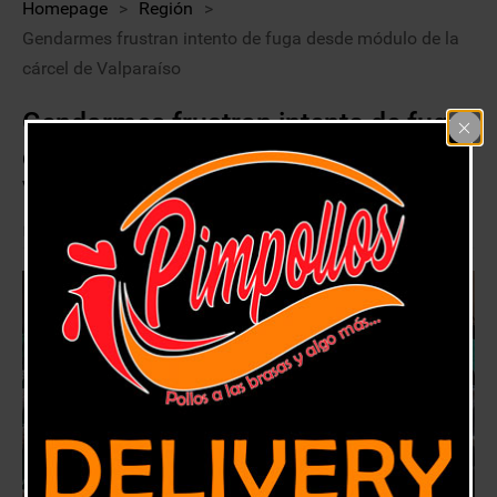
Homepage
>
Región
>
Gendarmes frustran intento de fuga desde módulo de la
cárcel de Valparaíso
Gendarmes frustran intento de fuga
desde módulo de la cárcel de
Valparaíso
6 noviembre, 2019
Región