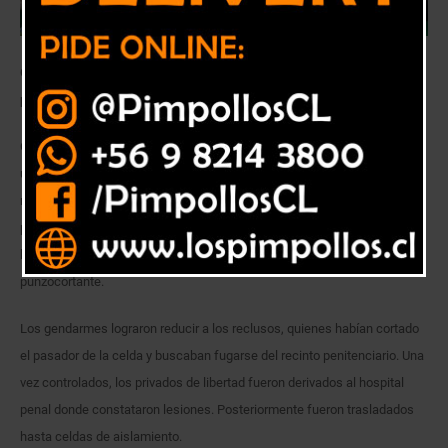
Gendarmes lograron reducir a los reclusos que habían cortado el
pasador de la celda.
Cerca de las tres de la madrugada de este martes funcionarios
uniformados del Complejo Penitenciario de Valparaíso se percataron de
ruidos extraños en el sector de las celdas del módulo 112. De inmediato
procedieron a inspeccionar el lugar, sorprendiendo a cuatro internos que
buscaban salir del block portando una cuerda, un celular y un arma
punzocortante.
Los gendarmes lograron reducir a los reclusos, quienes habían cortado
el pasador de la celda y buscaban fugarse del recinto penitenciario. Una
vez controlados, los privados de libertad fueron derivados al hospital
penal donde constataron lesiones. Posteriormente fueron trasladados
hasta celdas de aislamiento.