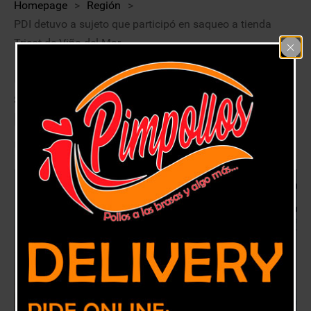
Homepage
>
Región
>
PDI detuvo a sujeto que participó en saqueo a tienda
Tricot de Viña del Mar
PDI detuvo a sujeto que participó en
saqueo a tienda Tricot de Viña del
Mar
6 noviembre, 2019
Región