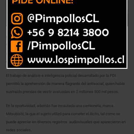
Detectives pertenecientes a la Brigada Investigadora de Robos
Valparaíso de la Policía de Investigaciones de Chile, detuvieron a un
sujeto identificado con las iniciales B.I.F.M. (21), por su participación en
el robo que afectó ayer a la tienda Tricot de Viña del Mar.
El trabajo de análisis e inteligencia policial desarrollado por la PDI
permitió la aprehensión de manera flagrante del antisocial, quien había
sustraído prendas de vestir avaluadas en 2 millones 500 mil pesos.
En la oportunidad, además fue incautada una camioneta, marca
Mitsubishi, la que el sujeto utilizó para cometer el ilícito, tal como se
puede apreciar en diversos registros audiovisuales que aparecieron en
redes sociales.