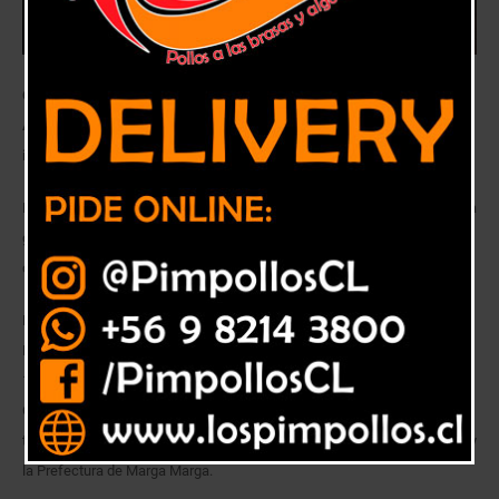
Con un desayuno en el que participaron los alcaldes de Quilpué y Villa
Alemana, gobernadora provincial reconoció a las mujeres en la
institución uniformada.
Mediante un desayuno que se realizó en el Club de Leones de Quilpué, la
gobernadora provincial de Marga Marga, Carolina Corti, homenajeó a las
carabineras que integran la dotación de la Prefectura de Marga Marga.
En una actividad que contó con la presencia de los alcaldes de Quilpué,
Mauricio Viñambres, y de Villa Alemana, José Sabat, fueron destacadas
10 uniformadas pertenecientes a la 2ª. Comisaría de Quilpué, 6ª.
Comisaría de Villa Alemana y 3ª. Comisaría de Limache, además de las
tenencias de Olmué y El Belloto, la Central de Comunicaciones (Cenco) y
la Prefectura de Marga Marga.