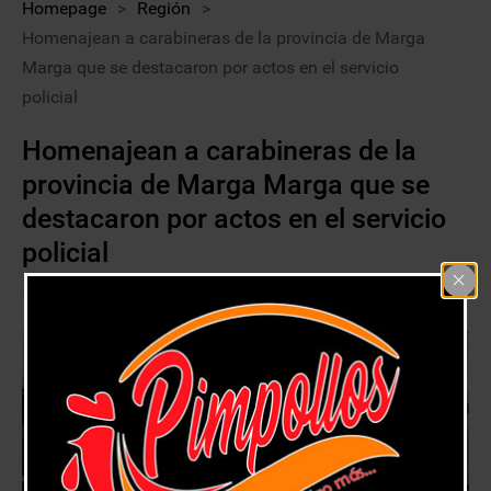
Homepage
>
Región
>
Homenajean a carabineras de la provincia de Marga
Marga que se destacaron por actos en el servicio
policial
Homenajean a carabineras de la
provincia de Marga Marga que se
destacaron por actos en el servicio
policial
1 mayo, 2018
Región