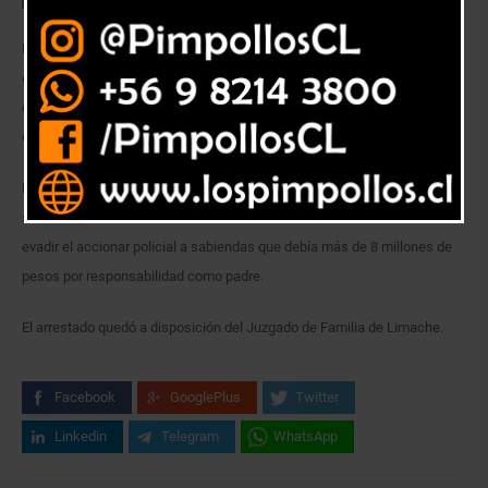
Detectives de la Brigada de Investigación Criminal Limache de la Policía
de Investigaciones de Chile, aprehendieron a un hombre de 54 años de
edad, sobre quien pesaba una orden de arresto pendiente por el
concepto de pensión de alimentos impagas.
El requerido, J.ER.Y., en conocimiento del dictamen judicial decretado en
su contra, cambiaba constantemente de domicilio con la finalidad de
evadir el accionar policial a sabiendas que debía más de 8 millones de
pesos por responsabilidad como padre.
El arrestado quedó a disposición del Juzgado de Familia de Limache.
Facebook
GooglePlus
Twitter
Linkedin
Telegram
WhatsApp