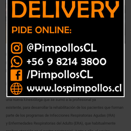
El establecimiento cuenta con una nueva profesional kinesióloga que
permitirá también retomar la atención de pacientes de los
programas respiratorios IRA y ERA del centro asistencial.
La inyección de recursos por concepto de la campaña de invierno del
Ministerio de Salud, permitió al Hospital de Petorca, la contratación de
una nueva kinesióloga que se sumó a la profesional ya
existente, para desarrollar la rehabilitación de los pacientes que forman
parte de los programas de Infecciones Respiratorias Agudas (IRA)
y Enfermedades Respiratorias del Adulto (ERA), que habitualmente