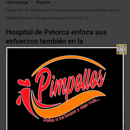
Homepage
>
Región
>
Hospital de Petorca enfoca sus esfuerzos también en la
rehabilitación de usuarios post Covid-19
Hospital de Petorca enfoca sus
esfuerzos también en la
rehabilitación de usuarios post
Covid-19
28 julio, 2021
Región