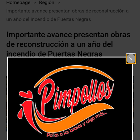
Homepage
>
Región
>
Importante avance presentan obras de reconstrucción a
un año del incendio de Puertas Negras
Importante avance presentan obras
de reconstrucción a un año del
incendio de Puertas Negras
3 enero, 2018
Región