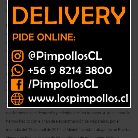
IMPORTANTE AVANCE PRESENTAN OBRAS DE RECONSTRUCCIÓN A
UN AÑO DEL INCENDIO DE PUERTAS NEGRAS
Mediante las modalidades Autoconstrucción Asistida y Vivienda Tipo
del Minvu, familias damnificadas trabajan en la edificación de sus
nuevas casas en el mismo lugar donde el fuego interrumpió las fiestas
del pasado Año Nuevo.
VALPARAÍSO, 1 DE ENERO DE 2018.- Un 70 por ciento de avance físico
presentan las obras de reconstrucción en el Sector 1 de Puertas Negras,
cerro Playa Ancha, tras el incendio que asoló ese sector el pasado 2 de
enero.
“Hemos conversado con algunos propietarios y se mostraron
conformes con el desarrollo y celeridad de los trabajos. Al igual como lo
hemos hecho con el Plan de Reconstrucción de Valparaíso, por el
incendio del 12 de abril de 2014, el Ministerio está trabajando en Puertas
Negras en base a niveles de alto estándar de edificación, calidad,