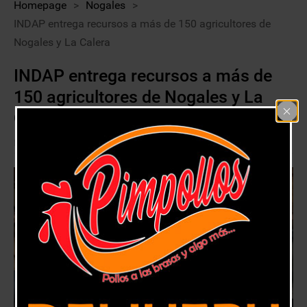
Homepage
>
Nogales
>
INDAP entrega recursos a más de 150 agricultores de
Nogales y La Calera
INDAP entrega recursos a más de
150 agricultores de Nogales y La
Calera
16 septiembre, 2018
La Calera
,
Nogales