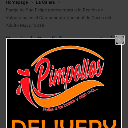
Homepage
>
La Calera
>
Pareja de San Felipe representará a la Región de
Valparaíso en el Campeonato Nacional de Cueca del
Adulto Mayor 2018
Pareja de San Felipe representará a
la Región de Valparaíso en el
Campeonato Nacional de Cueca del
Adulto Mayor 2018
16 septiembre, 2018
La Calera