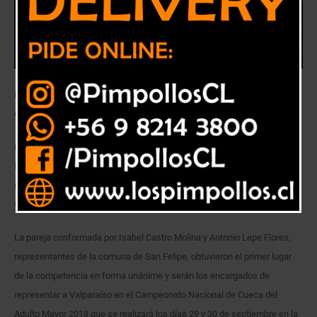
Isabel Castro Molina y Antonio Lepe Flores se coronaron campeones
de la versión regional realizada en la comuna de La Calera.
Más de 300 adultos mayores repletaron las dependencias del Colegio
Fundadores de la comuna de La Calera y apoyaron a los trece
representantes de sus comunas y provincias, con motivo de la XX°
versión del Campeonato Regional de Cueca del Adulto Mayor.
La pareja conformada por Isabel Castro Molina y Antonio Lepe Flores,
representantes de la comuna de San Felipe, obtuvieron el primer lugar
de la competencia en forma unánime y serán los encargados de
representar a Valparaíso en el Campeonato Nacional de Cueca del
Adulto Mayor 2018 que se realizará los días 29 y 30 de septiembre en la