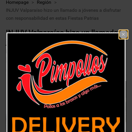
Homepage
>
Región
>
INJUV Valparaíso hizo un llamado a jóvenes a disfrutar
con responsabilidad en estas Fiestas Patrias
INJUV Valparaíso hizo un llamado a
jóvenes a disfrutar con
responsabilidad en estas Fiestas
Patrias
16 septiembre, 2018
Región