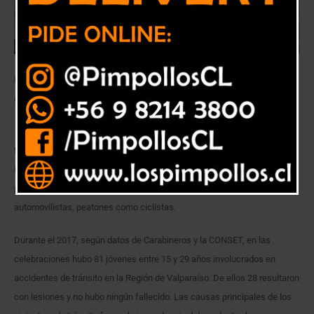
En las celebraciones del año 2017 hubo 81 jóvenes involucrados en
accidentes de tránsito.
La segunda causa de muerte en los jóvenes son los accidentes de
tránsito y es por este motivo que el Instituto Nacional de la Juventud
inició la campaña denominada
“No te vayas al chancho este 18”
para
promover la responsabilidad y el autocuidado entre los jóvenes, tanto
automovilistas, peatones como ciclistas.
Durante el 2017, según datos de Carabineros y la CONSET, en las
celebraciones hubo 81 jóvenes entre 15 y 29 años involucrados en
accidentes de tránsito en la Región de Valparaíso. De ellos 28 resultaron
con lesiones y no hubo ningún fallecido. Las causas principales de los