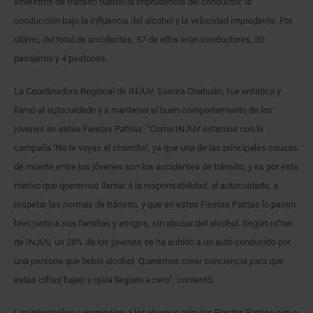
siniestros de tránsito fueron la imprudencia del conductor, la
conducción bajo la influencia del alcohol y la velocidad imprudente. Por
último, del total de accidentes, 57 de ellos eran conductores, 20
pasajeros y 4 peatones.
La Coordinadora Regional de INJUV, Samira Chahuán, fue enfática y
llamó al autocuidado y a mantener el buen comportamiento de los
jóvenes en estas Fiestas Patrias. “Como INJUV estamos con la
campaña ‘No te vayas al chancho’, ya que una de las principales causas
de muerte entre los jóvenes son los accidentes de tránsito, y es por este
motivo que queremos llamar a la responsabilidad, al autocuidado, a
respetar las normas de tránsito, y que en estas Fiestas Patrias lo pasen
bien junto a sus familias y amigos, sin abusar del alcohol. Según cifras
de INJUV, un 28% de los jóvenes se ha subido a un auto conducido por
una persona que bebió alcohol. Queremos crear conciencia para que
estas cifras bajen y ojalá lleguen a cero”, comentó.
Las principales sugerencias a los jóvenes para las Fiestas Patrias son a