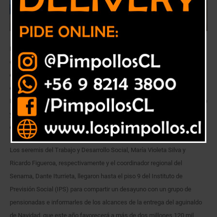
Del total regional, 87.665 son de la provincia de de Valparaíso; 10.209
de Los Andes; de Petorca son 10.399 y 24.718 de Quillota; 22.017
corresponden a San Antonio y 18.653 son de San Felipe. En la provincia
de Isla de Pascua los beneficiarios llegan a 327, en tanto que en Marga
Marga son 34.852. Cada uno recibirá $21.693 antes del 20 de diciembre
y $12.256 extra por cada carga familiar acreditada al 30 de noviembre
de este año.
Los seremis del Trabajo y Desarrollo Social, María Violeta Silva y
Ricardo Figueroa, respectivamente y el coordinador regional del
Senama, Dante Iturrieta, llegaron hasta el piso 9 del Instituto de
Previsión Social (IPS) para compartir un desayuno con un grupo de
pensionadas e informarles de los alcances de la entrega del aguinaldo
de Navidad, que este año favorecerá a más de dos millones 120 mil