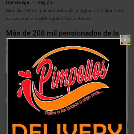
Homepage
>
Región
>
Más de 208 mil pensionados de la región de Valparaíso
empezaron a recibir aguinaldo navideño
Más de 208 mil pensionados de la
región de Valparaíso empezaron a
recibir aguinaldo navideño
11 diciembre, 2018
Región