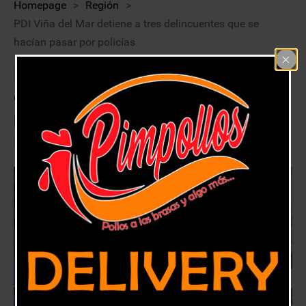
Homepage
>
Región
>
PDI Viña del Mar detiene a tres delincuentes que se
hacían pasar por policías
PDI Viña del Mar detiene a tres
delincuentes que se hacían pasar
por policías
9 diciembre, 2018
Región