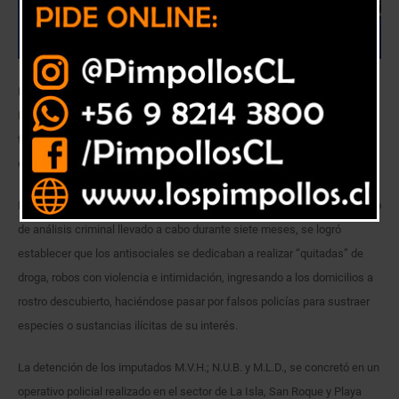
Detectives de la Brigada de Investigación Criminal (BICRIM) Viña de
Mar, detuvieron en el marco de una investigación por focos criminales, a
tres sujetos quienes integraban una banda dedicada a realizar quitadas
de droga y robos con violencia en la comuna.
De acuerdo a información aportada por la PDI, tras un importante trabajo
de análisis criminal llevado a cabo durante siete meses, se logró
establecer que los antisociales se dedicaban a realizar “quitadas” de
droga, robos con violencia e intimidación, ingresando a los domicilios a
rostro descubierto, haciéndose pasar por falsos policías para sustraer
especies o sustancias ilícitas de su interés.
La detención de los imputados M.V.H.; N.U.B. y M.L.D., se concretó en un
operativo policial realizado en el sector de La Isla, San Roque y Playa