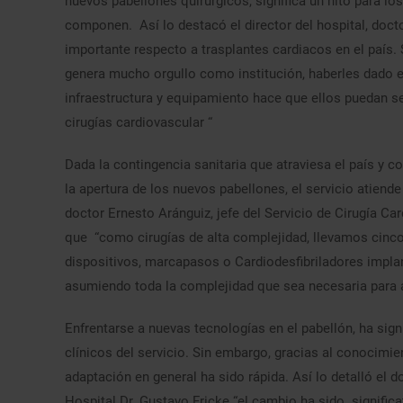
nuevos pabellones quirúrgicos, significa un hito para l
componen. Así lo destacó el director del hospital, doc
importante respecto a trasplantes cardiacos en el país.
genera mucho orgullo como institución, haberles dado e
infraestructura y equipamiento hace que ellos puedan s
cirugías cardiovascular “
Dada la contingencia sanitaria que atraviesa el país y c
la apertura de los nuevos pabellones, el servicio atiende
doctor Ernesto Aránguiz, jefe del Servicio de Cirugía Ca
que “como cirugías de alta complejidad, llevamos cinc
dispositivos, marcapasos o Cardiodesfibriladores impla
asumiendo toda la complejidad que sea necesaria para a
Enfrentarse a nuevas tecnologías en el pabellón, ha sig
clínicos del servicio. Sin embargo, gracias al conocimien
adaptación en general ha sido rápida. Así lo detalló el 
Hospital Dr. Gustavo Fricke “el cambio ha sido signific