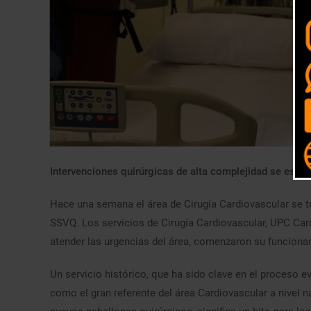
Intervenciones quirúrgicas de alta complejidad se está
Hace una semana el área de Cirugía Cardiovascular se t
SSVQ. Los servicios de Cirugía Cardiovascular, UPC Ca
atender las urgencias del área, comenzaron su funciona
Un servicio histórico, que ha sido clave en el proceso e
como el gran referente del área Cardiovascular a nivel na