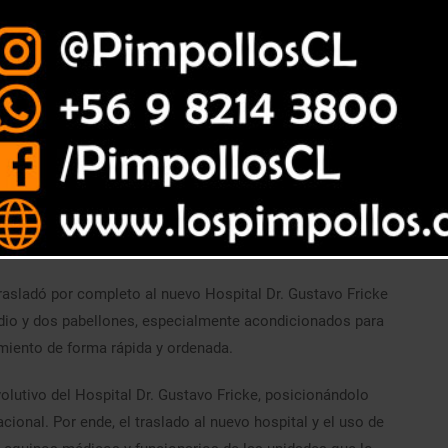
n realizando en las nuevas áreas implementadas.
rasladó por completo al nuevo Hospital Dr. Gustavo Fricke
rdio y dos pabellones, especialmente acondicionados para
miento de forma rápida y ordenada.
volutivo del Hospital Dr. Gustavo Fricke, posicionándolo
cional. Por ende, el traslado al nuevo hospital y el uso de