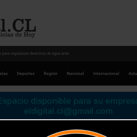
 Chile para optimizar proyectos
elas
Deportes
Región
Nacional
Internacional
Actu
tal Dr. Gustavo Fricke acogen cirugías cardiovasculares de alta