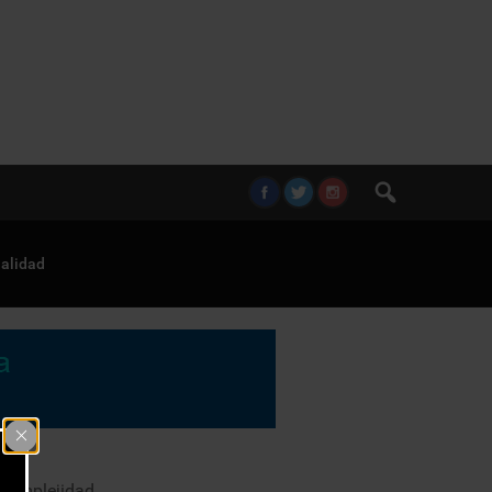
alidad
 complejidad