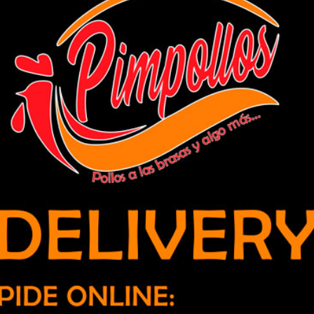
 Gustavo Fricke acogen cirugías
idad