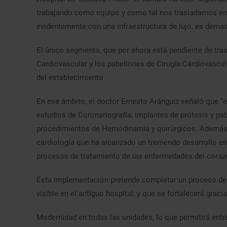
trabajando como equipo y como tal nos trasladamos en 
evidentemente con una infraestructura de lujo, es demas
El único segmento, que por ahora está pendiente de tra
Cardiovascular y los pabellones de Cirugía Cardiovascul
del establecimiento.
En ese ámbito, el doctor Ernesto Aránguiz señaló que “
estudios de Coronariografía, implantes de prótesis y p
procedimientos de Hemodinamia y quirúrgicos. Además de
cardiología que ha alcanzado un tremendo desarrollo en
procesos de tratamiento de las enfermedades del coraz
Esta implementación pretende completar un proceso de c
visible en el antiguo hospital, y que se fortalecerá grac
Modernidad en todas las unidades, lo que permitirá ent