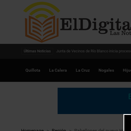
Digitalización de la gestión pública avanza en
Últimas Noticias
Quillota
La Calera
La Cruz
Nogales
Hiju
Homepage
>
Región
>
Pabellones del nuevo Hospi