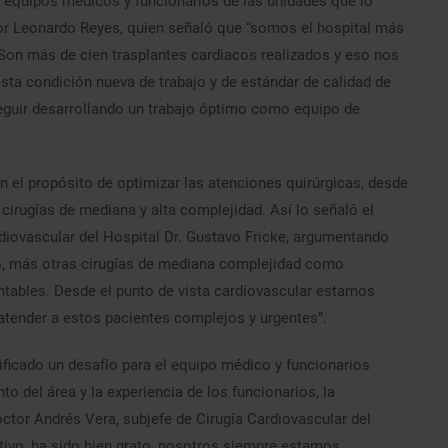
os equipos médicos y funcionarios de las unidades que lo
tor Leonardo Reyes, quien señaló que “somos el hospital más
 Son más de cien trasplantes cardiacos realizados y eso nos
sta condición nueva de trabajo y de estándar de calidad de
eguir desarrollando un trabajo óptimo como equipo de
on el propósito de optimizar las atenciones quirúrgicas, desde
 cirugías de mediana y alta complejidad. Así lo señaló el
rdiovascular del Hospital Dr. Gustavo Fricke, argumentando
o, más otras cirugías de mediana complejidad como
ntables. Desde el punto de vista cardiovascular estamos
tender a estos pacientes complejos y urgentes”.
nificado un desafío para el equipo médico y funcionarios
to del área y la experiencia de los funcionarios, la
doctor Andrés Vera, subjefe de Cirugía Cardiovascular del
ativo, ha sido bien grato, nosotros siempre estamos