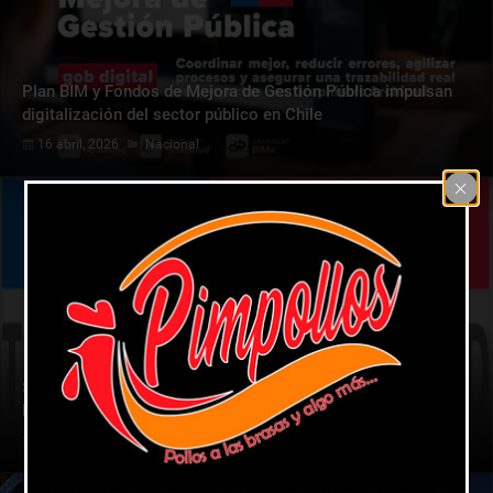
Plan BIM y Fondos de Mejora de Gestión Pública impulsan
digitalización del sector público en Chile
16 abril, 2026
Nacional
Seremi Rafael González asume presidencia del Consejo
Directivo de CAJVAL
10 abril, 2026
Región