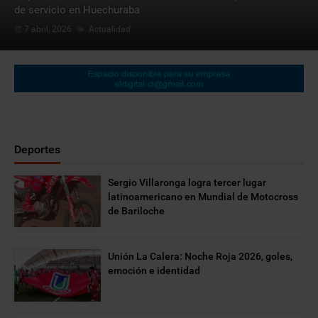
de servicio en Huechuraba
7 abril, 2026
Actualidad
Deportes
Sergio Villaronga logra tercer lugar
Iniciativa «Conecta» busca integrar a mujeres cuidadoras al
latinoamericano en Mundial de Motocross
mercado laboral con empleos remotos y flexibles
de Bariloche
6 abril, 2026
Nacional
Unión La Calera: Noche Roja 2026, goles,
emoción e identidad