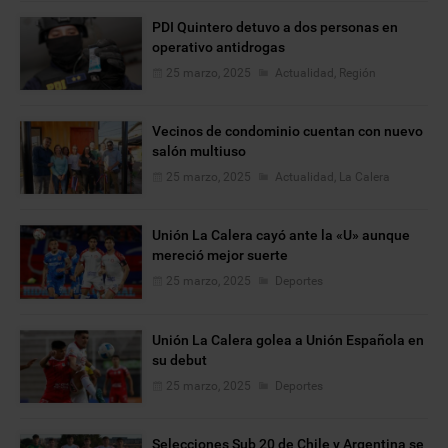
PDI Quintero detuvo a dos personas en
operativo antidrogas
25 marzo, 2025
Actualidad
,
Región
Vecinos de condominio cuentan con nuevo
salón multiuso
25 marzo, 2025
Actualidad
,
La Calera
Unión La Calera cayó ante la «U» aunque
mereció mejor suerte
25 marzo, 2025
Deportes
Unión La Calera golea a Unión Española en
su debut
25 marzo, 2025
Deportes
Selecciones Sub 20 de Chile y Argentina se