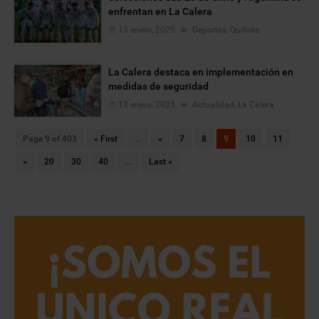
enfrentan en La Calera
13 enero, 2025
Deportes
,
Quillota
La Calera destaca en implementación en
medidas de seguridad
13 enero, 2025
Actualidad
,
La Calera
Page 9 of 403
« First
...
«
7
8
9
10
11
»
20
30
40
...
Last »