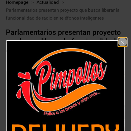
Homepage
>
Actualidad
>
Parlamentarios presentan proyecto que busca liberar la
funcionalidad de radio en teléfonos inteligentes
Parlamentarios presentan proyecto
que busca liberar la funcionalidad
de radio en teléfonos inteligentes
19 diciembre, 2018
Actualidad