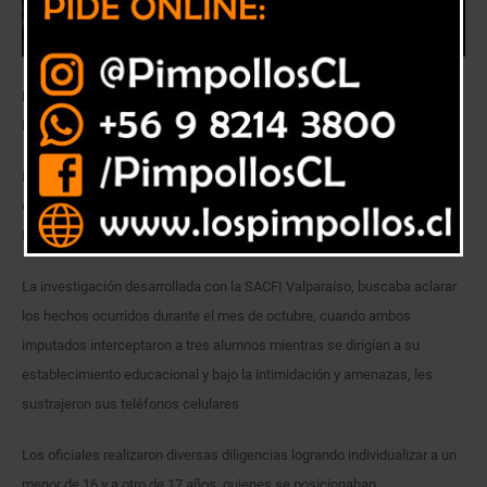
PDI LA CALERA DETUVO A ADOLESCENTES POR ROBO CON
INTIMIDACIÓN A ESCOLARES
La Brigada de Investigación Criminal La Calera detuvo a dos menores de
edad, responsables del robo con intimidación a estudiantes del Liceo
Industrial de la comuna.
La investigación desarrollada con la SACFI Valparaíso, buscaba aclarar
los hechos ocurridos durante el mes de octubre, cuando ambos
imputados interceptaron a tres alumnos mientras se dirigían a su
establecimiento educacional y bajo la intimidación y amenazas, les
sustrajeron sus teléfonos celulares
Los oficiales realizaron diversas diligencias logrando individualizar a un
menor de 16 y a otro de 17 años, quienes se posicionaban