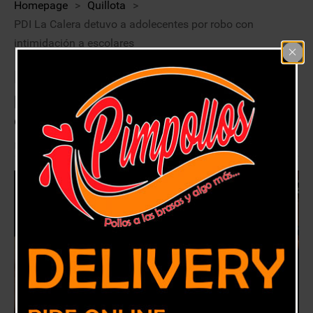
Homepage
>
Quillota
>
PDI La Calera detuvo a adolecentes por robo con
intimidación a escolares
PDI La Calera detuvo a adolecentes
por robo con intimidación a
escolares
30 enero, 2019
Quillota