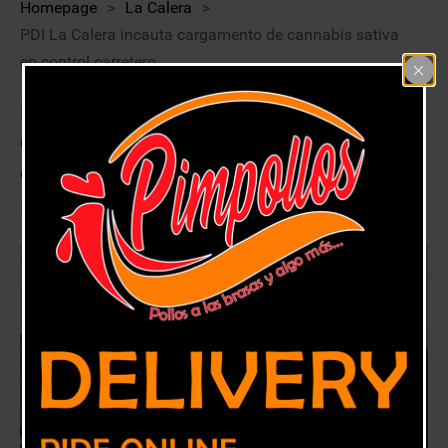
Homepage
>
La Calera
>
PDI La Calera incauta cargamento de cannabis sativa
en control carretero
PDI La Calera incauta cargamento
de cannabis sativa en control
carretero
17 octubre, 2020
La Calera