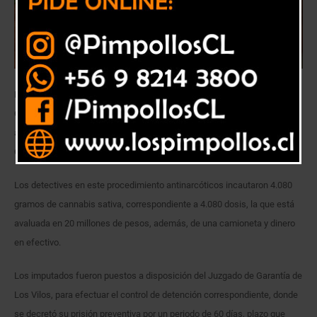
La Brigada Antinarcóticos y contra el Crimen Organizado (BRIANCO) La
Calera detuvo a tres personas, dos hombres y una mujer, por infracción
a la Ley 20.000, en un control carretero instalado en el sector de Los
Cóndores, en la comuna de Los Vilos.
Los detectives en este procedimiento antinarcóticos incautaron 4.080
gramos de cannabis sativa, correspondiente a 4.080 dosis, la que está
avaluada en 20 millones de pesos, además, de una camioneta y dinero
en efectivo.
Los imputados fueron puestos a disposición del Juzgado de Garantía de
Los Vilos, para efectuar el control de detención correspondiente, donde
se decretó su prisión preventiva por un periodo de 60 días, plazo que