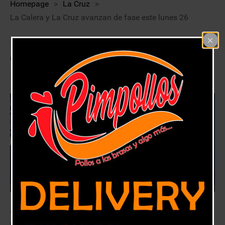
Homepage
>
La Cruz
>
La Calera y La Cruz avanzan de fase este lunes 26
La Calera y La Cruz avanzan de fase
este lunes 26
22 octubre, 2020
La Calera
,
La Cruz
Ambas comunas pasan a fase 3, de preparación, según lo informado
por el Ministro de Salud.