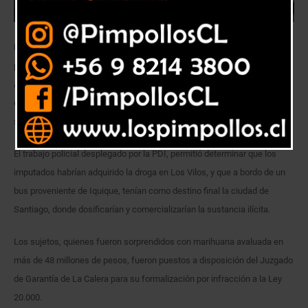
Detectives de la Brigada Antinarcóticos (BRIANCO) La Calera, apoyados
por perros detectores de droga, realizaron un Control Terrestre
Antinarcóticos en la plaza de Peaje de El Melón, lugar en que fueron
detenidas dos personas y se incautaron 9.681 gramos de cannabis
sativa.
El trabajo policial desplegado por la PDI, permitió determinar que los
imputados habrían adquirido la droga en Los Vilos, y que a bordo de un
bus proveniente de Iquique, tenían como destino final la ciudad de
Santiago, donde dosificarían y comercializarían la sustancia ilícita.
Los sujetos, quienes fueron sorprendidos con marihuana avaluada en
más de 48 millones de pesos, fueron puestos a disposición del Juzgado
de Garantía de La Calera para su formalización por infracción a la Ley
20.000.