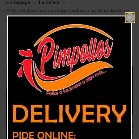
Homepage
>
La Calera
>
PDI La Calera incauta droga avaluada en 48 millones de
pesos
PDI La Calera incauta droga
avaluada en 48 millones de pesos
8 mayo, 2019
La Calera