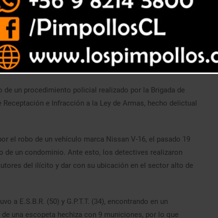
de un procedimiento policial realizado por la Brigada de
de Receptación e Infracción a la Ley de Armas, hecho delictual
por el robo de un vehículo marca Nissan V-16, el pasado 19
 de un condominio. Ante esto, los detectives realizaron
utores del ilícito y dar con su ubicación en el sector alto de
uvo a E.S.B.R. (50) y G.P.T.T. (34), encontrando en un
s de una escopeta hechiza con 9 municiones, por lo que