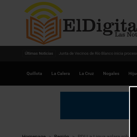
Digitalización de la gestión pública avanza en
Últimas Noticias
Quillota
La Calera
La Cruz
Nogales
Hiju
Homepage
>
Región
>
PDI La Ligua aclara robo d