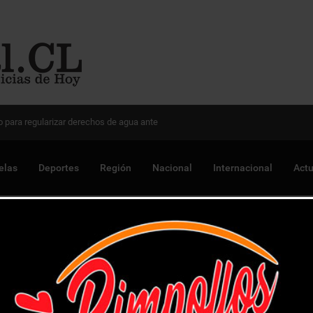
 Chile para optimizar proyectos
elas
Deportes
Región
Nacional
Internacional
Actu
e vehículo e incauta escopeta y municiones