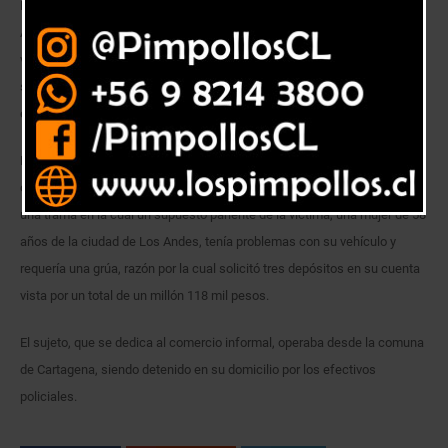
Detectives de la Brigada Investigadora de Delitos Económicos de San
Antonio, detuvieron en flagrancia aun sujeto que estafaba a personas
vía telefónica, usando el denominado “cuento del tío”, solicitando altas
sumas de dinero para ayudar a un supuesto familiar que se encontraba
en problemas.
El jefe de la unidad policial, Comisario Jorge Jara, explicó que en esta
oportunidad, el imputado de 28 años, individualizado como E.A.B.F., creó
una trama en la cual un supuesto pariente de la víctima, una mujer de 58
años de la ciudad de Los Andes, tenía problemas con su vehículo y
requería una grúa, razón por la cual solicitó tres depósitos en su cuenta
vista por un total de un millón 118 mil pesos.
El sujeto, que se dedica al comercio informal, operaba desde la comuna
de Cartagena, siendo detenido en su domicilio por los efectivos
policiales.