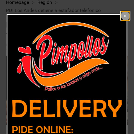
Homepage
>
Región
>
PDI Los Andes detiene a estafador telefónico
PDI Los Andes detiene a estafador
telefónico
6 junio, 2018
Región