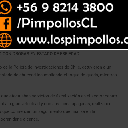
TO CON DROGAS EN ESTADO DE EBRIEDAD
 de la Policía de Investigaciones de Chile, detuvieron a un
estado de ebriedad incumpliendo el toque de queda, mientras
ue efectuaban servicios de fiscalización en el sector centro
zaba a gran velocidad y con sus luces apagadas, realizando
lo que comienzan un seguimiento que finaliza en la
logran darle alcance.