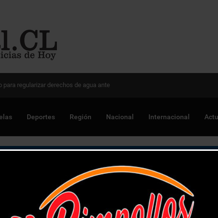
 Chile para optimizar proyectos
elas
Deportes
Región
Nacional
Internacional
Actu
que de queda a sujeto con drogas en estado de e