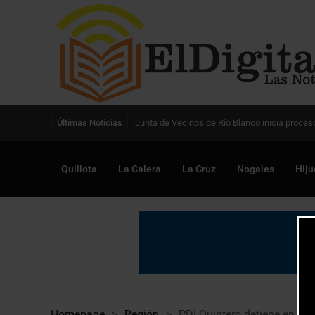
Digitalización de la gestión pública avanza en
Últimas Noticias
Quillota
La Calera
La Cruz
Nogales
Hiju
Homepage
>
Región
>
PDI Quintero detiene en to