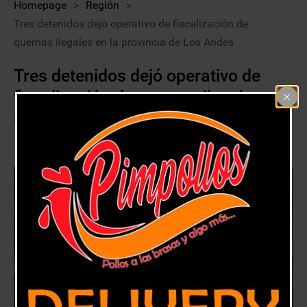
Homepage
>
Región
>
Tres detenidos dejó operativo de fiscalización de
quemas ilegales en la provincia de Los Andes
Tres detenidos dejó operativo de
fiscalización de quemas ilegales en
la provincia de Los Andes
18 julio, 2020
Región