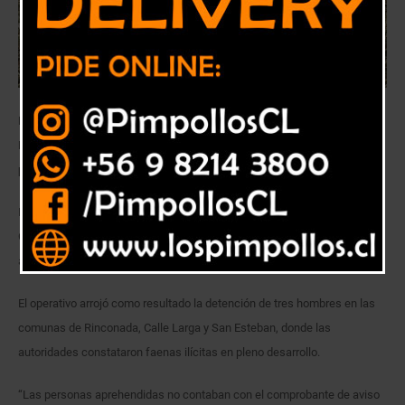
Personal de Conaf y Carabineros detectaron faenas ilícitas en
Rinconada, Calle Larga y San Esteban. Los antecedentes del
procedimiento fueron puestos a disposición de la Fiscalía.
Funcionarios de la Corporación Nacional Forestal (Conaf) y el OS5 de
Carabineros fiscalizaron la ejecución de quemas ilegales de desechos
agrícolas y forestales en la provincia de Los Andes.
El operativo arrojó como resultado la detención de tres hombres en las
comunas de Rinconada, Calle Larga y San Esteban, donde las
autoridades constataron faenas ilícitas en pleno desarrollo.
“Las personas aprehendidas no contaban con el comprobante de aviso