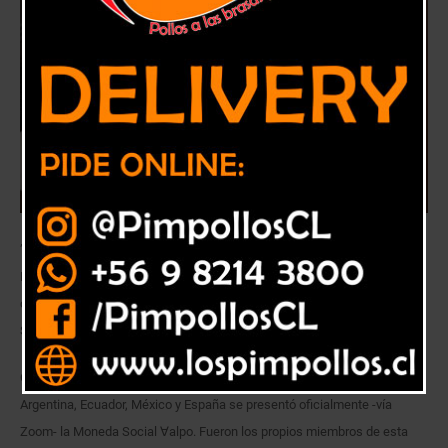
”∀alpo” se denomina la modalidad nacida al alero de la Universidad de
Playa Ancha (UPLA) que incorpora a habitantes del plan y de diversos
cerros. Porteñas y porteños ya constituyeron Asociación de Economía
Social y Solidaria de Valparaíso.
Con la presencia de referentes internacionales de moneda sociales de
Argentina, Ecuador, México y España se presentó oficialmente -vía
Zoom- la Moneda Social ∀alpo. Fueron los propios miembros de esta