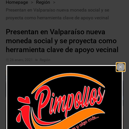
Homepage
>
Región
>
Presentan en Valparaíso nueva moneda social y se
proyecta como herramienta clave de apoyo vecinal
Presentan en Valparaíso nueva
moneda social y se proyecta como
herramienta clave de apoyo vecinal
26 enero, 2021
Región