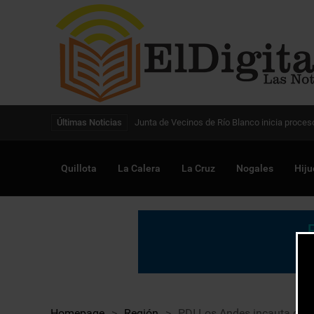
Digitalización de la gestión pública avanza en
Últimas Noticias
Quillota
La Calera
La Cruz
Nogales
Hiju
Homepage
>
Región
>
PDI Los Andes incauta car