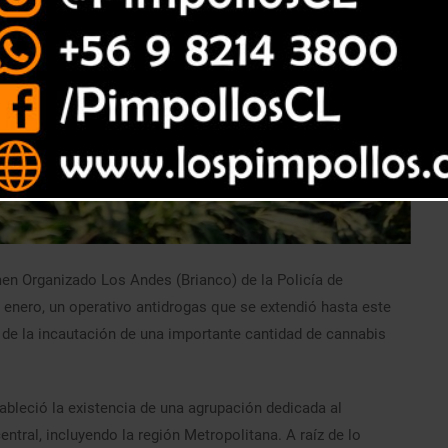
men Organizado Los Andes (Brianco) de la Policía de
e enero, un operativo antidrogas que se extendió hasta este
de la incautación de una importante cantidad de cannabis
ableció la existencia de una agrupación dedicada al
ntral, incluyendo la región Metropolitana. A raíz de lo