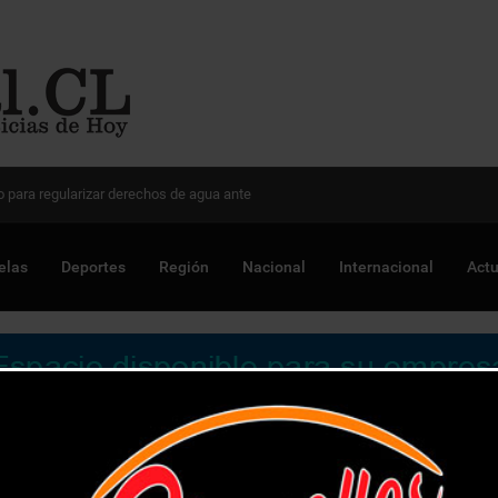
 Chile para optimizar proyectos
elas
Deportes
Región
Nacional
Internacional
Actu
gamento de droga avaluado en 3600 millones de pesos