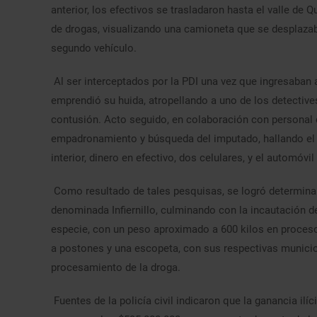
anterior, los efectivos se trasladaron hasta el valle de Q
de drogas, visualizando una camioneta que se desplazaba
segundo vehículo.
Al ser interceptados por la PDI una vez que ingresaban 
emprendió su huida, atropellando a uno de los detectives
contusión. Acto seguido, en colaboración con personal d
empadronamiento y búsqueda del imputado, hallando el
interior, dinero en efectivo, dos celulares, y el automóv
Como resultado de tales pesquisas, se logró determinar 
denominada Infiernillo, culminando con la incautación d
especie, con un peso aproximado a 600 kilos en proceso
a postones y una escopeta, con sus respectivas municio
procesamiento de la droga.
Fuentes de la policía civil indicaron que la ganancia il