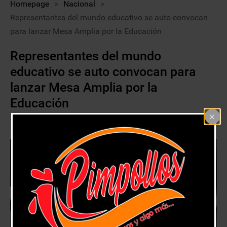
Homepage
>
Nacional
>
Representantes del mundo educativo se auto convocan
para lanzar Mesa Amplia por la Educación
Representantes del mundo
educativo se auto convocan para
lanzar Mesa Amplia por la
Educación
19 mayo, 2020
Nacional