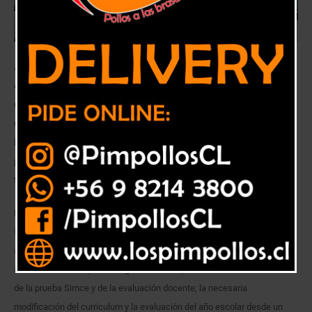
A través de una videoconferencia que contó con casi 50 participantes
entre actores sociales y gremiales, del mundo académico,
universidades y centros de estudios, alcaldes, y parlamentarios de las
Comisiones de Educación de la Cámara y del Senado, se hizo el
lanzamiento oficial de la “Mesa Amplia por la Nueva Educación” con el
propósito de avanzar en una visión compartida y transversal sobre los
temas contingentes y de futuro.
Dentro de los objetivos está el realizar propuestas e impulsar acciones
frente a la contingencia legislativa y las decisiones inmediatas a
adoptar en educación como las condiciones sanitarias y
socioemocionales para el regreso a clases; el rechazo a la realización
de la prueba Simce y de la evaluación docente; la necesaria
modificación del curriculum y la evaluación del año escolar desde un