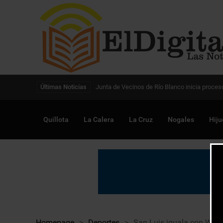
Digitalización de la gestión pública avanza en
Últimas Noticias
Quillota
La Calera
La Cruz
Nogales
Hiju
Homepage
>
Deportes
>
San Luis iguala con Wand