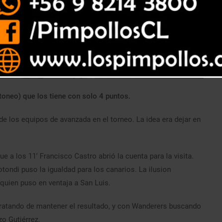
toneo) que los tiene con solo 4 puntos.
de los equipos de avanzada en el torneo. La idea era dejar en
e a los 11′ Francisco Castro abrió la cuenta para la visita.
tondi puso la igualdad para los canarios. La ilusion
 quien puso en ventaja a San Luis.
tratando de mantener el resultado, y con Wanderers buscando
zo Gutiérrez.