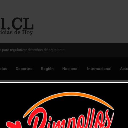
 Chile para optimizar proyectos
elas
Deportes
Región
Nacional
Internacional
Actu
erers y sigue sin ganar