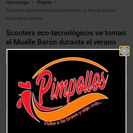
Homepage
>
Región
>
Scooters eco-tecnológicos se toman el Muelle Barón
durante el verano
Scooters eco-tecnológicos se toman
el Muelle Barón durante el verano
17 enero, 2019
Región