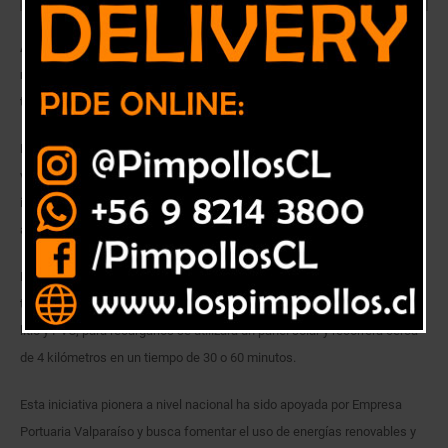
Apoyados por Empresa Portuaria Valparaíso desde hoy hasta el 15 de
marzo estarán operando desde Muelle Barón a Caleta Portales en
tramos de 30 o 60 minutos.
Muelle Barón y Paseo Wheelwright se convierten en el epicentro de este
verano con la llegada de los innovadores Scooters eco-tecnológicos,
iniciativa que nace de Claudio Madina y su hijo Matías, quienes hace un
año comenzaron a trabajar en lo que hoy se convierte en realidad.
Desde hoy (16 de enero) hasta el 15 de marzo, se encontrará
transitando este transporte turístico construido en base a baterías de
litio y PVC; para recargarlos se utilizará un panel solar y recorrerá cerca
de 4 kilómetros en un tiempo de 30 o 60 minutos.
Esta iniciativa pionera a nivel nacional ha sido apoyada por Empresa
Portuaria Valparaíso y busca fomentar el uso de energías renovables y