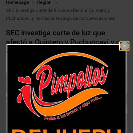
Homepage
>
Región
>
SEC investiga corte de luz que afectó a Quintero y
Puchuncaví y no descarta pago de compensaciones
SEC investiga corte de luz que
afectó a Quintero y Puchuncaví y no
descarta pago de compensaciones
6 marzo, 2020
Región