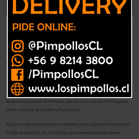
Desde el organismo fiscalizador indicaron que están analizando los
antecedentes recopilados para determinar las causas exactas, y
eventuales responsabilidades, de la falla registrada al interior de la
Subestación Quintero. SEC Valparaíso no descartó instruir el cálculo y
pago de compensaciones a los usuarios afectados.
La Dirección Regional Valparaíso de la Superintendencia de Electricidad
y Combustibles, SEC, está investigando las causas, y eventuales
responsabilidades, tras el corte de suministro eléctrico registrado, la
tarde de este jueves 05 de marzo, que afectó a más de 23 mil hogares
de las comunas de Quintero y Puchuncaví.
Según los datos preliminares recopilados por el organismo fiscalizador,
la falla se registró a las 11:59 horas, por causas que están siendo