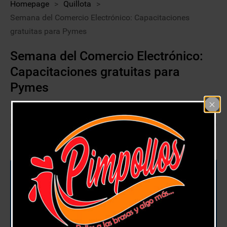
Homepage
>
Quillota
>
Semana del Comercio Electrónico: Capacitaciones
gratuitas para Pymes
Semana del Comercio Electrónico:
Capacitaciones gratuitas para
Pymes
4 diciembre, 2020
Quillota