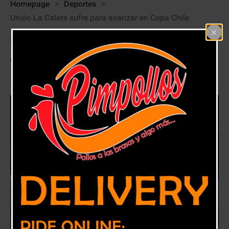
Homepage
>
Deportes
>
Unión La Calera sufre para avanzar en Copa Chile
Unión La Calera sufre para avanzar
en Copa Chile
14 abril, 2023
Deportes