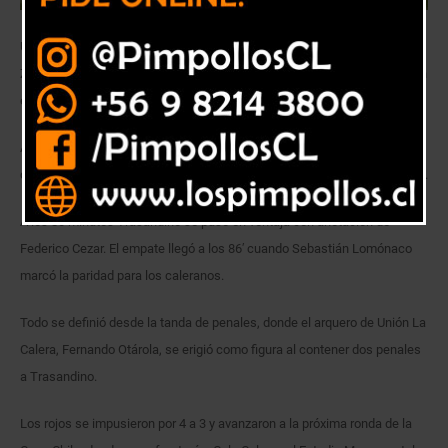
Unión La Calera consiguió la clasificación a los cuartos de final de la
Zona Centro Norte de la Copa, después de igualar 1-1 con Trasandino en
el Estadio Regional de Los Andes, y vencer en la definición a penales.
Andinos y rojos brindaron un partido intenso, con más dinámica y fuerza
que fútbol, donde no se evidenció tanta diferencia entre un equipo y otro.
A los 80 minutos Trasandino se puso en ventaja con anotación de
Federico Cezar. El empate llegó a los 86′ cuando Sebastián Lomónaco
marcó la paridad para los caleranos.
Todo se definió desde la tanda de penales, donde el arquero de Unión La
Calera, Fernando Otárola, se erigió como figura al contener dos penales
a Trasandino.
Los rojos se impusieron por 4 a 3 y avanzaron a la próxima ronda de la