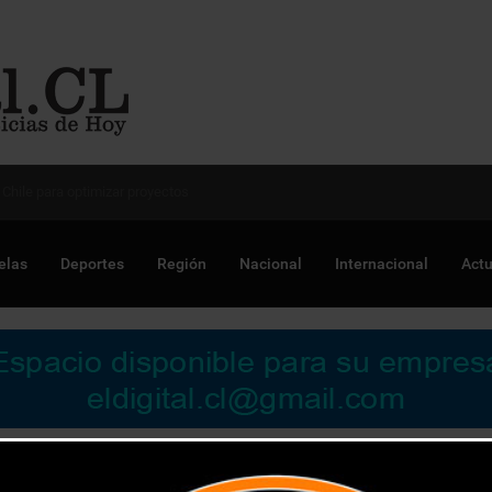
 Chile para optimizar proyectos
elas
Deportes
Región
Nacional
Internacional
Actu
 mantendrá virtualidad hasta que sea seguro volver a las aulas