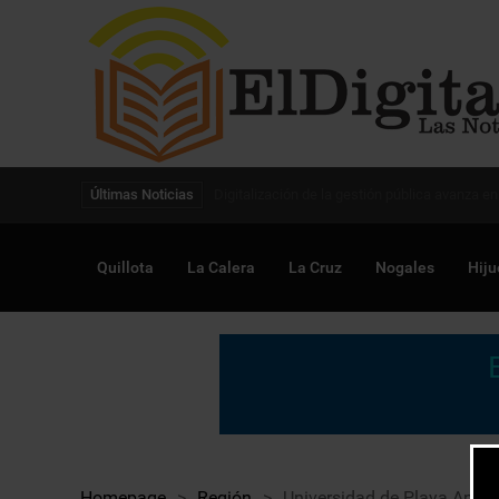
Digitalización de la gestión pública avanza en
Últimas Noticias
Quillota
La Calera
La Cruz
Nogales
Hiju
Homepage
>
Región
>
Universidad de Playa Ancha