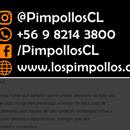
erá virtual y solamente se avanzará hacia la presencialidad
abajo práctico -como talleres o laboratorios- bajo estrictos
al.
timas horas que señalan que el primer semestre de este año
an bajo modalidad presencial, el rector de esta casa de
 primeros seis meses del año serán en modalidad virtual y
como talleres o laboratorios-, siempre que sea
itarios requeridos.