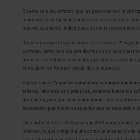
En este sentido, enfatizó que las personas son la princ
mantendrá la virtualidad como forma de funcionamiento 
masiva. Asimismo, indicó que un comité triestamental tr
“Esperamos que la vacuna logre que el covid-19 vaya de
contagio, tanto para los estudiantes como para nuestro
todas las tecnologías necesarias, posibles, avanzadas, 
currículum” en formato virtual, dijo la autoridad.
Agregó que en
“aquellas asignaturas o cursos que tien
talleres, laboratorios y prácticas, estamos buscando s
protección, para que esas asignaturas -con los aforos 
avanzando igualmente en aquellas que no requieren o que
Hizo notar el rector Sanhueza que 2021 será también un 
rebrotes, lo que obligará a una continua evaluación de l
Una evaluación que debe tomar en cuenta tanto el conte