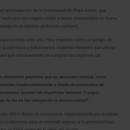
ipal preocupación de la Universidad de Playa Ancha, que
hasta que sea seguro volver a tareas presenciales en forma
abaja en un estricto protocolo sanitario.
sapareciendo este año. Pero mientras exista un peligro de
s académicos y funcionarios, nosotros tenemos que utilizar
para que efectivamente se cumplan los objetivos del
en elementos prácticos que es necesario realizar, como
oluciones fundamentalmente a través de protocolos de
necesarios- puedan ser impartidas también. Y seguir
 no les es tan obligatorio la presencialidad”
.
año difícil debido al coronavirus, especialmente por posibles
as condiciones para un eventual regreso a la presencialidad.
xto en Chile como en el resto del mundo.