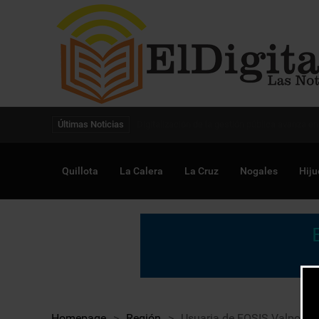
Digitalización de la gestión pública avanza en
Últimas Noticias
Quillota
La Calera
La Cruz
Nogales
Hiju
Homepage
>
Región
>
Usuaria de FOSIS Valpo des