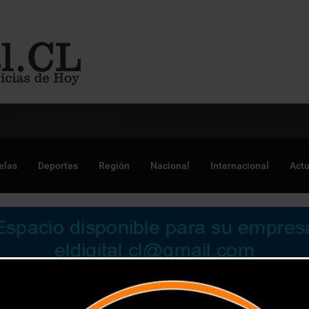
 Chile para optimizar proyectos
elas
Deportes
Región
Nacional
Internacional
Actu
taca en repostería personalizada a nivel nacional