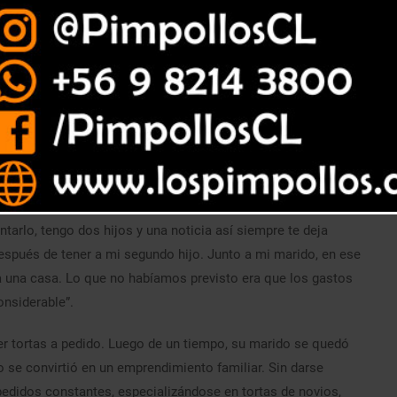
alparaíso, tiene 26 años, dos hijos, y hace un tiempo fue
ntarlo, tengo dos hijos y una noticia así siempre te deja
espués de tener a mi segundo hijo. Junto a mi marido, en ese
 una casa. Lo que no habíamos previsto era que los gastos
nsiderable”.
er tortas a pedido. Luego de un tiempo, su marido se quedó
o se convirtió en un emprendimiento familiar. Sin darse
pedidos constantes, especializándose en tortas de novios,