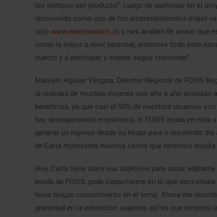
los tiempos por producto”. Luego de participar en el pro
reconocida como uno de los emprendimientos mejor valo
sitio
www.matrimonios.cl
, y nos acaban de avisar que 
como la mejor a nivel nacional, entonces todo esto nace
cuento y a participar, y espero seguir creciendo”.
Marcelo Aguilar Vergara, Director Regional de FOSIS Re
la realidad de muchas mujeres que año a año postulan a
beneficios, ya que casi el 90% de nuestros usuarios so
hay desesperación económica, el FOSIS ayuda en esta si
generar un ingreso desde su hogar para ir creciendo día 
de Carla representa muchos casos que tenemos hoydía en
Hoy, Carla tiene claro sus objetivos para sacar adelante
ayuda de FOSIS, pude capacitarme en lo que necesitaba 
tenía ningún conocimiento en el tema. Ahora me inscribí
gratuidad en la educación superior, así es que empiezo 