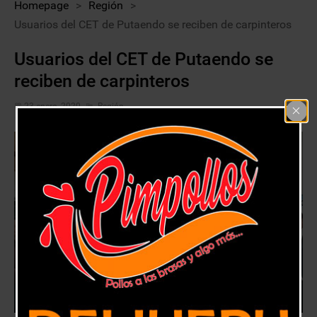
Homepage
>
Región
>
Usuarios del CET de Putaendo se reciben de carpinteros
Usuarios del CET de Putaendo se
reciben de carpinteros
23 enero, 2020
Región