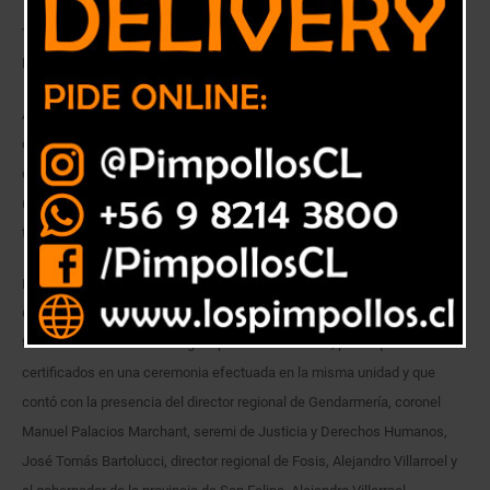
Todos los alumnos lograron aprobar el curso impartido por la OTEC
Fundación Luterana.
A lo largo del presente mes privados de libertad han sido certificados en
oficios en distintas unidades penales de la región. Esta vez fue el turno
de quienes cumplen su condena en el Centro de Educación y Trabajo
(CET) de Putaendo, quienes realizaron el curso de carpintería en
terminaciones.
En total fueron 15 los usuarios que realizaron el taller impartido por la
OTEC Fundación Luterana a partir del pasado mes de diciembre
.
La
totalidad de los alumnos logró aprobar la instancia, por lo que fueron
certificados en una ceremonia efectuada en la misma unidad y que
contó con la presencia del director regional de Gendarmería, coronel
Manuel Palacios Marchant, seremi de Justicia y Derechos Humanos,
José Tomás Bartolucci, director regional de Fosis, Alejandro Villarroel y