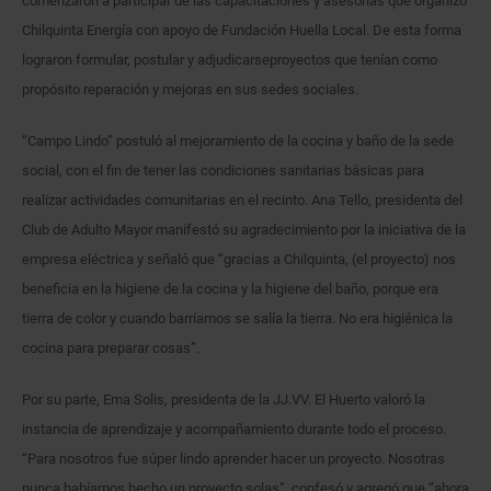
comenzaron a participar de las capacitaciones y asesorías que organizó
Chilquinta Energía con apoyo de Fundación Huella Local. De esta forma
lograron formular, postular y adjudicarseproyectos que tenían como
propósito reparación y mejoras en sus sedes sociales.
“Campo Lindo” postuló al mejoramiento de la cocina y baño de la sede
social, con el fin de tener las condiciones sanitarias básicas para
realizar actividades comunitarias en el recinto. Ana Tello, presidenta del
Club de Adulto Mayor manifestó su agradecimiento por la iniciativa de la
empresa eléctrica y señaló que “gracias a Chilquinta, (el proyecto) nos
beneficia en la higiene de la cocina y la higiene del baño, porque era
tierra de color y cuando barríamos se salía la tierra. No era higiénica la
cocina para preparar cosas”.
Por su parte, Ema Solis, presidenta de la JJ.VV. El Huerto valoró la
instancia de aprendizaje y acompañamiento durante todo el proceso.
“Para nosotros fue súper lindo aprender hacer un proyecto. Nosotras
nunca habíamos hecho un proyecto solas”, confesó y agregó que “ahora