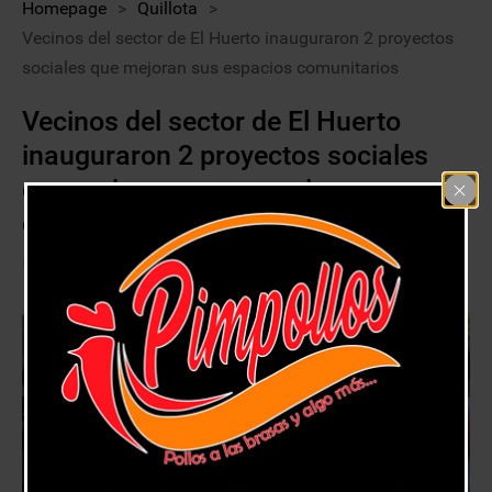
Homepage
>
Quillota
>
Vecinos del sector de El Huerto inauguraron 2 proyectos
sociales que mejoran sus espacios comunitarios
Vecinos del sector de El Huerto
inauguraron 2 proyectos sociales
que mejoran sus espacios
comunitarios
1 febrero, 2019
Quillota