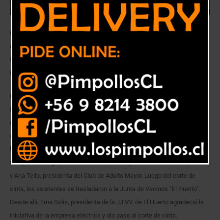
El Club de Adulto Mayor Campo Lindo y la Junta de Vecinos El Huerto
celebraron en conjunto la inauguración de 2 proyectos financiados a
través del “Fondo de Desarrollo Local” de la empresa Chilquinta
Energía.
La doble ceremonia de inauguración comenzó en el Club de Adulto
Mayor “Campo Lindo” de El Huerto, con la presencia de autoridades
municipales, representantes de Chilquinta Energía, miembros de las
organizaciones sociales, además de vecinos y vecinas del sector. En el
lugar dieron sus palabras José Guerrero, Jefe Zonal Quillota de
Chilquinta Energía; Ramón Balbontín, Concejal de la comuna de Quillota
y Ana Tello, presidenta del Club de Adulto Mayor. Luego del corte de
cinta, los asistentes se trasladaron a la Junta de Vecinos “El Huerto”.
Desde allí, Ema Solis, presidenta de la JJ.VV. de El Huerto agradeció la
iniciativa de la empresa eléctrica y dio paso al corte de cinta.