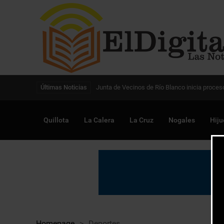
Digitalización de la gestión pública avanza en
Últimas Noticias
Quillota
La Calera
La Cruz
Nogales
Hiju
Homepage
>
Deportes