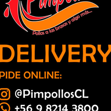
es el único líder del
San Luis cayó sin apelación ante
patar con Coquimbo
Colo Colo en el Monumental
iratas” en Quillota, es
Pese a un auspicioso comienzo, los albos
ero sigue colista en la
terminaron goleando 3 a 0 al equipo
quillotano SANTIAGO.- S...
017
Deportes
22 septiembre, 2017
Deportes