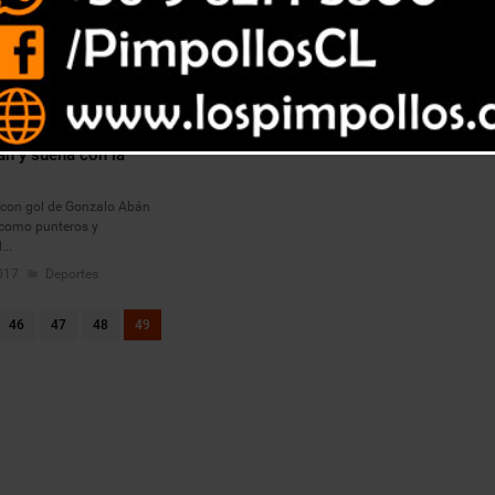
 logró importante
lán y sueña con la
n con gol de Gonzalo Abán
 como punteros y
...
017
Deportes
46
47
48
49