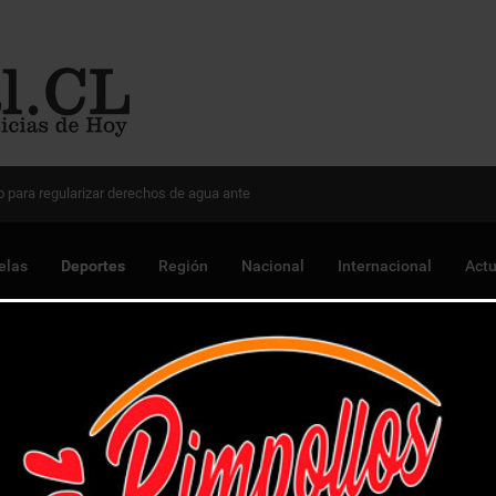
 Chile para optimizar proyectos
elas
Deportes
Región
Nacional
Internacional
Actu