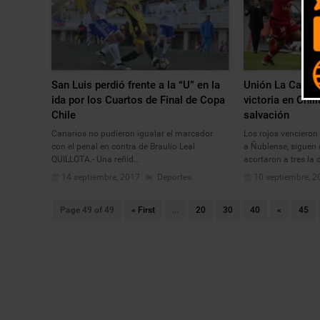
San Luis perdió frente a la “U” en la
Unión La Calera
ida por los Cuartos de Final de Copa
victoria en Chil
Chile
salvación
Canarios no pudieron igualar el marcador
Los rojos venciero
con el penal en contra de Braulio Leal
a Ñublense, siguen
QUILLOTA.- Una reñid...
acortaron a tres la d
14 septiembre, 2017
Deportes
10 septiembre, 2
Page 49 of 49
« First
...
20
30
40
«
45