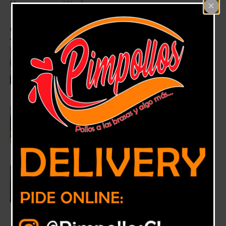
Homepage
>
Hijuelas
Categoría:
Hijuelas
Mujeres rurales de Nogales, Hijuelas y
Olmué ahora son emprendedoras gracias a
INDAP y Prodemu
29 noviembre, 2018
Hijuelas
,
Nogales
Floristas de Ocoa afectados por incendio
se ponen de pie nuevamente gracias al
aporte del Gobierno a través de Sercotec
27 agosto, 2018
Hijuelas
Senador Lagos Weber analiza futura
construcción de acueducto en la zona. “El
embalse Catemu va a aliviar en el mediano
plazo, el tema de la escasez hídrica”
2 junio, 2018
Hijuelas