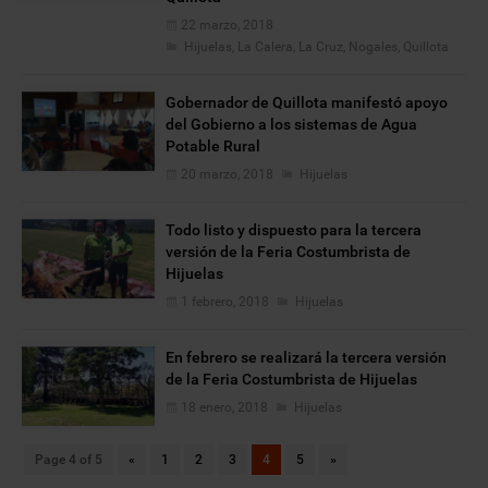
22 marzo, 2018
Hijuelas
,
La Calera
,
La Cruz
,
Nogales
,
Quillota
Gobernador de Quillota manifestó apoyo
del Gobierno a los sistemas de Agua
Potable Rural
20 marzo, 2018
Hijuelas
Todo listo y dispuesto para la tercera
versión de la Feria Costumbrista de
Hijuelas
1 febrero, 2018
Hijuelas
En febrero se realizará la tercera versión
de la Feria Costumbrista de Hijuelas
18 enero, 2018
Hijuelas
Page 4 of 5
«
1
2
3
4
5
»