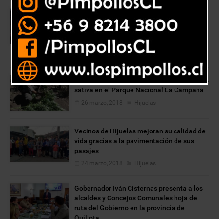
Locatarios afectados por incendio en feria
de flores en Hijuelas recibieron apoyo de
Gobierno para reiniciar sus
emprendimientos
2 junio, 2018
Hijuelas
Descubren más de 500 plantas de cannabis
sativa en el Parque Nacional La Campana
26 marzo, 2018
Hijuelas
Vecinos de Hijuelas mejoran su calidad de
vida gracias a la pavimentación de sus
pasajes
24 marzo, 2018
Hijuelas
Gobernador Iván Cisternas presenta a los
alcaldes y Concejos Comunales hoja de
ruta del Gobierno en la provincia de
Quillota