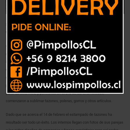
Seis reclusos trabajan sin parar y aun así decidieron ampliar el giro del
taller que mantienen en el CCP de San Felipe.
Con el término de las bolsas plásticas las ventas en el taller de corte y
confección del Centro de Cumplimiento Penitenciario (CCP) de San
Felipe se duplicaron. En este espacio laboral trabajan seis internos, los
que se dedican de lunes a viernes a confeccionar miles de bolsas
ecológicas. El éxito experimentado durante los últimos meses les
permitió comprar nuevas maquinarias y ampliar la oferta. Es así como a
partir de este mes, y pensando en el Día de los Enamorados,
comenzaron a sublimar tazones, poleras, gorros y otros artículos.
Dado que se acerca el 14 de febrero el estampado de tazones ha
resultado ser todo un éxito. Los internos llegan con fotos de sus parejas