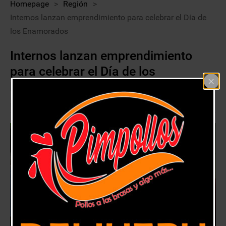
Homepage
>
Región
>
Internos lanzan emprendimiento para celebrar el Día de
los Enamorados
Internos lanzan emprendimiento
para celebrar el Día de los
Enamorados
13 febrero, 2019
Región