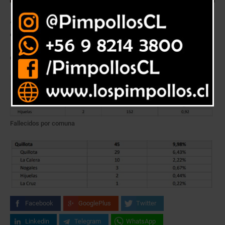
A nivel Regional, Viña del Mar y Valparaíso son las comunas con más
casos nuevos.
Casos nuevos por comuna:
Fallecidos por comuna
Facebook
GooglePlus
Twitter
Linkedin
Telegram
WhatsApp