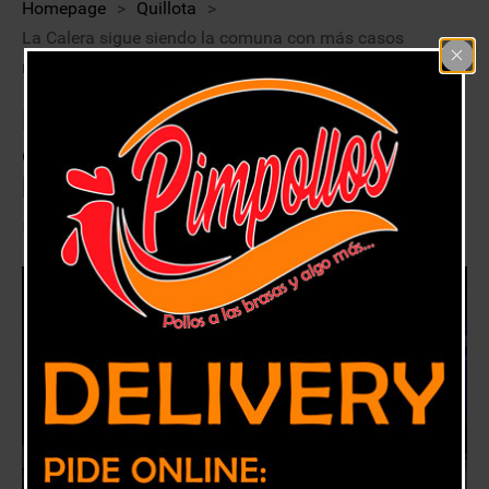
Homepage
>
Quillota
>
La Calera sigue siendo la comuna con más casos
nuevos de covid en la Provincia
La Calera sigue siendo la comuna
con más casos nuevos de covid en
la Provincia
25 julio, 2020
Hijuelas
,
La Calera
,
La Cruz
,
Nogales
,
Quillota