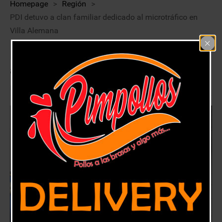
Homepage
>
Región
>
PDI detuvo a clan familiar dedicado al microtráfico en
Villa Alemana
PDI detuvo a clan familiar dedicado
al microtráfico en Villa Alemana
31 julio, 2020
Región