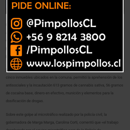
Detectives del equipo MT-0 de la Brigada de Investigación Criminal Villa
Alemana de la Policía de Investigaciones de Chile, en el marco de un
operativo antidroga, detuvo a un clan familiar compuesto por siete
personas, dedicadas a la comercialización de sustancias ilícitas en
pequeñas cantidades.
El operativo llevado a cabo por la PDI, que incluyó entrada y registro de
cinco inmuebles ubicados en la comuna, permitió la aprehensión de los
antisociales y la incautación 613 gramos de cannabis sativa, 56 gramos
de cocaína base, dinero en efectivo, munición y elementos para la
dosificación de drogas.
Sobre este golpe al microtráfico realizado por la policía civil, la
gobernadora de Marga Marga, Carolina Corti, comentó que «el trabajo